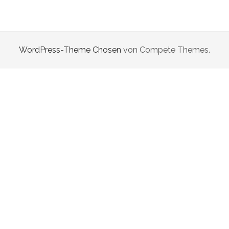
SKIZZEN GEMÄLDE
2010
ICH=DU
instagram
email
2008
FETISCH
2007
WordPress-Theme Chosen
von Compete Themes.