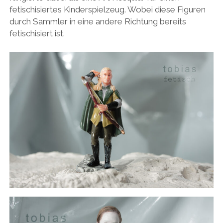
SKIZZEN GEMÄLDE
2010
fetischisiertes Kinderspielzeug. Wobei diese Figuren
ICH=DU
durch Sammler in eine andere Richtung bereits
instagram
email
2008
FETISCH
fetischisiert ist.
2007